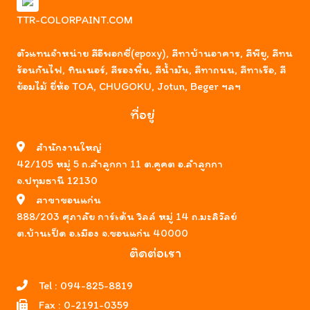
TTR-COLORPAINT.COM
ตัวแทนจำหน่าย สีอีพอกซี่(epoxy), สีทาบ้านอาคาร, สีพียู, สีทน
ร้อนกันไฟ, ทินเนอร์, สีรองพื้น, สีน้ำมัน, สีทาถนน, สีทาเรือ, สี
ย้อมไม้ ยี่ห้อ TOA, CHUGOKU, Jotun, Beger ฯลฯ
ที่อยู่
สำนักงานใหญ่
42/105 หมู่ 5 ถ.ลำลูกกา 11 ต.คูคต อ.ลำลูกกา
จ.ปทุมธานี 12130
สาขาขอนแก่น
888/203 ศุภาลัย การ์เด้น วิลล์ หมู่ 14 ถ.มะลิวัลย์
ต.บ้านเป็ด อ.เมือง จ.ขอนแก่น 40000
ติดต่อเรา
Tel :
094-825-8819
Fax :
0-2191-0359