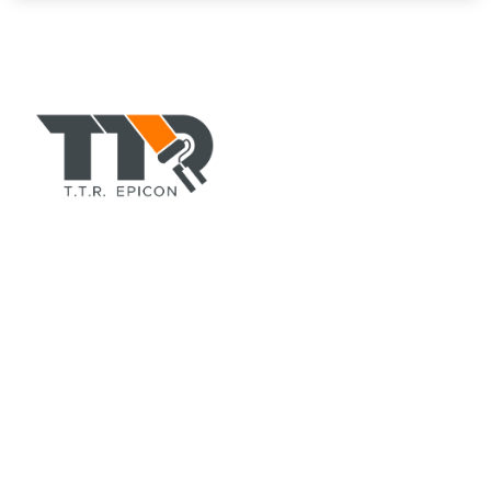
TTR-COLORPAINT.COM
ตัวแทนจำหน่าย สีอีพอกซี่(epoxy), สีทาบ้านอาคาร, สีพียู, สี
ทนร้อนกันไฟ, ทินเนอร์, สีรองพื้น, สีน้ำมัน, สีทาถนน, สีทา
เรือ, สีย้อมไม้ ยี่ห้อ TOA, CHUGOKU, Jotun, Beger ฯลฯ
ที่อยู่
สำนักงานใหญ่
42/105 หมู่ 5 ถ.ลำลูกกา 11 ต.คูคต อ.ลำลูกกา
จ.ปทุมธานี 12130