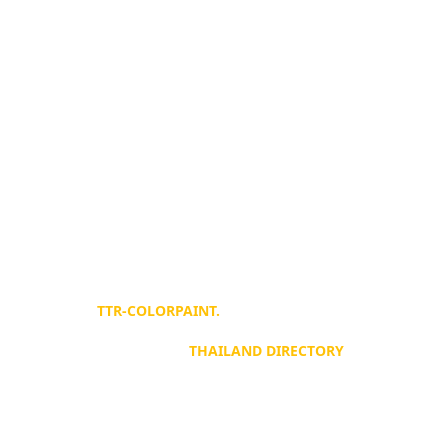
สาขาขอนแก่น
888/203 ศุภาลัย การ์เด้น วิลล์ หมู่ 14 ถ.มะลิวัลย์
ต.บ้านเป็ด อ.เมือง จ.ขอนแก่น 40000
ติดต่อเรา
Tel :
094-825-8819
Fax :
0-2191-0359
Office :
080-819-1999
LINE (เบอร์โทร)
094-825-8819
©
TTR-COLORPAINT.
ALL RIGHT RESERVED.
DEVELOP BY
THAILAND DIRECTORY