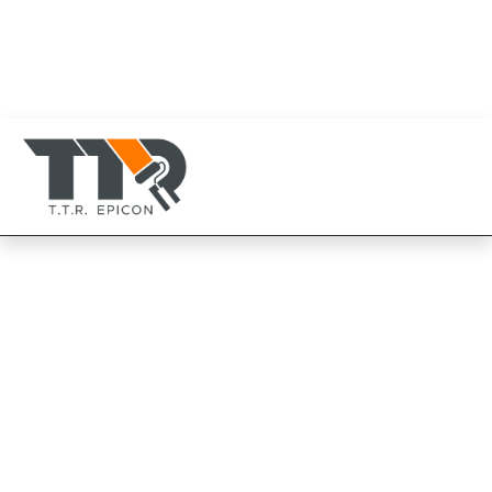
080-819-1999
094-825-8819
TTR Epicon Thailand
094-825-8819
TOA สีงานกัลวาไนซ์
จำหน่าย สีทีโอเอ(TOA) สีทาบ้าน เคมีภัณฑ์ สีตกแต่งพิเศษ
สีทาเหล็ก สีงานไม้ สีงานอีพ็อกซี่ โพลียูริเทน สีทาเหล็ก สี
ทาเรือ สีทาถนน สีทากระเบื่้อง สีทาหลังคา ดาดฟ้า สนาม
กีฬา สีทนความร้อน สีกันไฟ สีทาถังน้ำ ถังน้ำมัน ถังสาร
เคมี สีงานกัลวาไนซ์ สีตกแต่ง