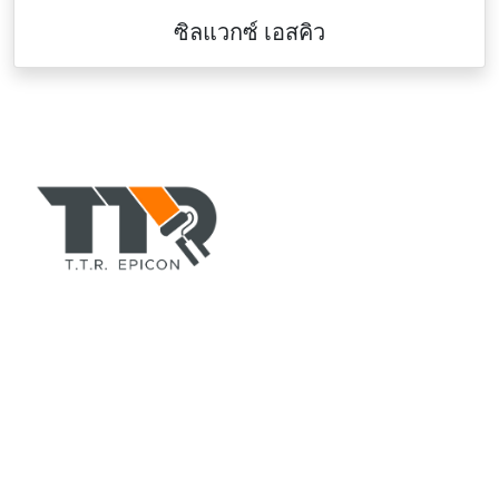
ซิลแวกซ์ เอสคิว
TTR-COLORPAINT.COM
ตัวแทนจำหน่าย สีอีพอกซี่(epoxy), สีทาบ้านอาคาร, สีพียู, สี
ทนร้อนกันไฟ, ทินเนอร์, สีรองพื้น, สีน้ำมัน, สีทาถนน, สีทา
เรือ, สีย้อมไม้ ยี่ห้อ TOA, CHUGOKU, Jotun, Beger ฯลฯ
ที่อยู่