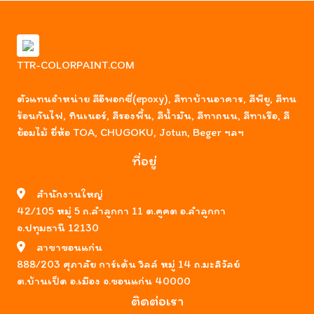
TTR-COLORPAINT.COM
ตัวแทนจำหน่าย สีอีพอกซี่(epoxy), สีทาบ้านอาคาร, สีพียู, สีทน
ร้อนกันไฟ, ทินเนอร์, สีรองพื้น, สีน้ำมัน, สีทาถนน, สีทาเรือ, สี
ย้อมไม้ ยี่ห้อ TOA, CHUGOKU, Jotun, Beger ฯลฯ
ที่อยู่
สำนักงานใหญ่
42/105 หมู่ 5 ถ.ลำลูกกา 11 ต.คูคต อ.ลำลูกกา
จ.ปทุมธานี 12130
สาขาขอนแก่น
888/203 ศุภาลัย การ์เด้น วิลล์ หมู่ 14 ถ.มะลิวัลย์
ต.บ้านเป็ด อ.เมือง จ.ขอนแก่น 40000
ติดต่อเรา