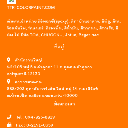
TTR-COLORPAINT.COM
ตัวแทนจำหน่าย สีอีพอกซี่(epoxy), สีทาบ้านอาคาร, สีพียู, สีทน
ร้อนกันไฟ, ทินเนอร์, สีรองพื้น, สีน้ำมัน, สีทาถนน, สีทาเรือ, สี
ย้อมไม้ ยี่ห้อ TOA, CHUGOKU, Jotun, Beger ฯลฯ
ที่อยู่
สำนักงานใหญ่
42/105 หมู่ 5 ถ.ลำลูกกา 11 ต.คูคต อ.ลำลูกกา
จ.ปทุมธานี 12130
สาขาขอนแก่น
888/203 ศุภาลัย การ์เด้น วิลล์ หมู่ 14 ถ.มะลิวัลย์
ต.บ้านเป็ด อ.เมือง จ.ขอนแก่น 40000
ติดต่อเรา
Tel :
094-825-8819
Fax :
0-2191-0359