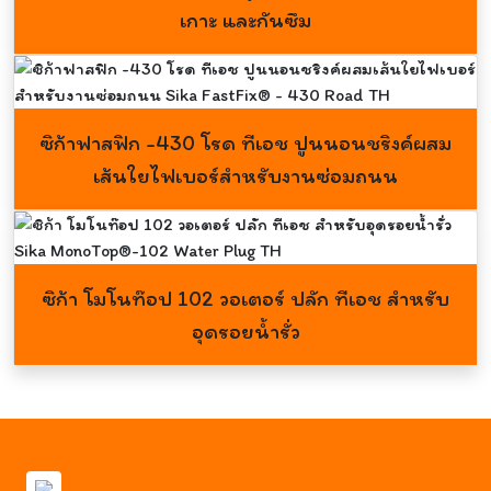
เกาะ และกันซึม
ซิก้าฟาสฟิก -430 โรด ทีเอช ปูนนอนชริงค์ผสม
เส้นใยไฟเบอร์สำหรับงานซ่อมถนน
ซิก้า โมโนท๊อป 102 วอเตอร์ ปลัก ทีเอช สำหรับ
อุดรอยน้ำรั่ว