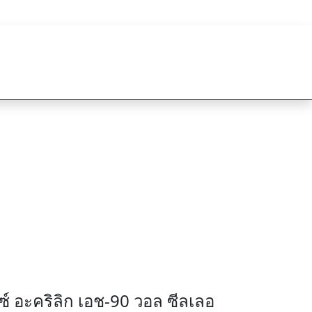
TTR Epicon Thailand
094-825-8819
ค้าของเรา
เกี่ยวกับเรา
ติดต่อเรา
ช-90 วอล ซีลเลอร์
กซ์ อะคริลิก เอช-90 วอล ซีลเลอ