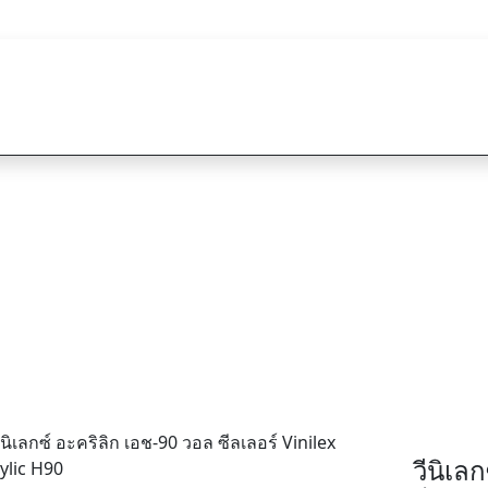
หน้าแรก
สิน
ิเลกซ์ อะคริลิก เอ
Nippon Paint Vinilex Acrylic H90
วีนิเล