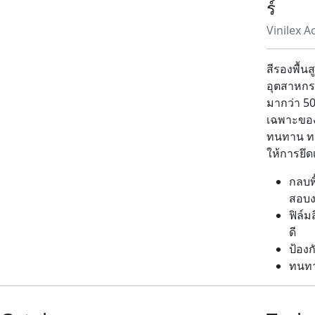
ร์
Vinilex A
สีรองพื้น
อุตสาหกรร
มากว่า 50
เฉพาะของ
ทนทาน ทนต
ให้การยึดเ
กลบพื
สอบงา
ฟิล์ม
ดี
ป้องก
ทนทา