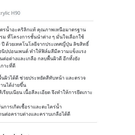
crylic H90
สูตรน้ำอะคริลิกแท้ คุณภาพเหนือมาตรฐาน
ม ที่โครงการชั้นนำต่าง ๆ มั่นใจเลือกใช้
 ปี ด้วยเทคโนโลยีจากประเทศญี่ปุ่น ลิขสิทธิ์
นิปปอนเพนต์ ทำให้ฟิล์มสีมีความแข็งแรง
่อด่างและเกลือ กลบพื้นผิวดี อีกทั้งยัง
กาะที่ดี
้นผิวได้ดี ช่วยประหยัดสีทับหน้า และตรวจ
นได้ง่ายขึ้น
สีเรียบเนียน เนื้อสีละเอียด จึงทำให้การยึดเกาะ
ันการเกิดเชื้อราและตะไคร่น้ำ
นต่อคราบด่างและคราบเกลือได้ดี