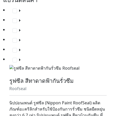
รูฟซีล สีทาดาดฟ้ากันรั่วซึม
Roofseal
นิปปอนเพนต์ รูฟซีล (Nippon Paint RoofSeal) ผลิต
ภัณฑ์อะคริลิกสำหรับใช้ป้องกันการรั่วซึม ชนิดยืดหยุ่น
สูงกว่า 6.7 เท่า นิปปอนเพนต์ รูฟซีล สีทาบ้านกันซึม ที่