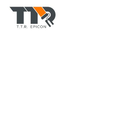
TTR-COLORPAINT.COM
ตัวแทนจำหน่าย สีอีพอกซี่(epoxy), สีทาบ้านอาคาร, สีพียู, สี
ทนร้อนกันไฟ, ทินเนอร์, สีรองพื้น, สีน้ำมัน, สีทาถนน, สีทา
เรือ, สีย้อมไม้ ยี่ห้อ TOA, CHUGOKU, Jotun, Beger ฯลฯ
ที่อยู่
สำนักงานใหญ่
42/105 หมู่ 5 ถ.ลำลูกกา 11 ต.คูคต อ.ลำลูกกา
จ.ปทุมธานี 12130
สาขาขอนแก่น
888/203 ศุภาลัย การ์เด้น วิลล์ หมู่ 14 ถ.มะลิวัลย์
ต.บ้านเป็ด อ.เมือง จ.ขอนแก่น 40000