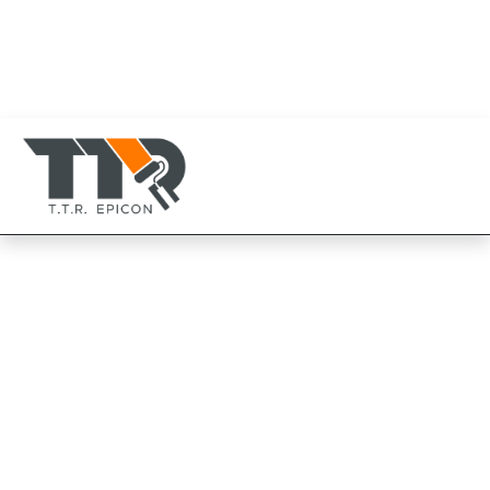
080-819-1999
094-825-8819
TTR Epicon Thailand
094-825-8819
Jotun เพนการ์ด อีนาเมล สี
อีพ็อกซี่
Jotun Penguard Enamel