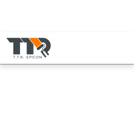
080-819-1999
094-825-8819
TTR Epicon Thailand
094-825-8819
Beger เบเยอร์ ทินเนอร์
เอ็ม-1199
Beger Beger Thinner M-1199