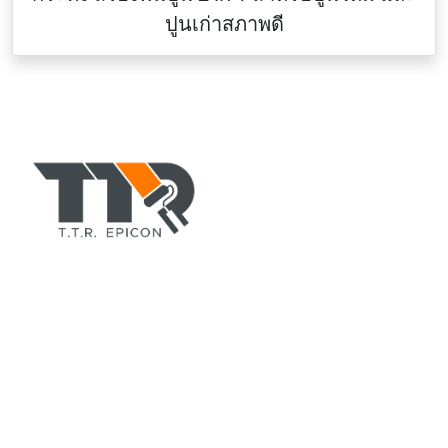
ปูนเก่าสภาพดี
TTR-COLORPAINT.COM
ตัวแทนจำหน่าย สีอีพอกซี่(epoxy), สีทาบ้านอาคาร, สีพียู, สี
ทนร้อนกันไฟ, ทินเนอร์, สีรองพื้น, สีน้ำมัน, สีทาถนน, สีทา
เรือ, สีย้อมไม้ ยี่ห้อ TOA, CHUGOKU, Jotun, Beger ฯลฯ
ที่อยู่
สำนักงานใหญ่