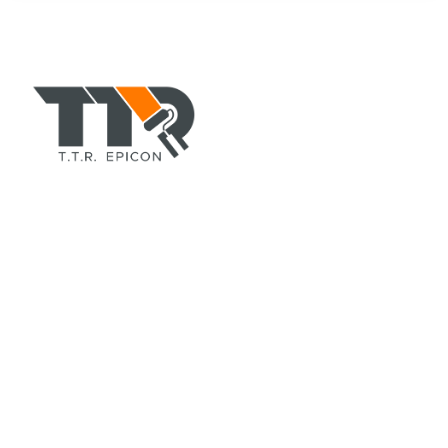
TTR-COLORPAINT.COM
ตัวแทนจำหน่าย สีอีพอกซี่(epoxy), สีทาบ้านอาคาร, สีพียู, สี
ทนร้อนกันไฟ, ทินเนอร์, สีรองพื้น, สีน้ำมัน, สีทาถนน, สีทา
เรือ, สีย้อมไม้ ยี่ห้อ TOA, CHUGOKU, Jotun, Beger ฯลฯ
ที่อยู่
สำนักงานใหญ่
42/105 หมู่ 5 ถ.ลำลูกกา 11 ต.คูคต อ.ลำลูกกา
จ.ปทุมธานี 12130
สาขาขอนแก่น