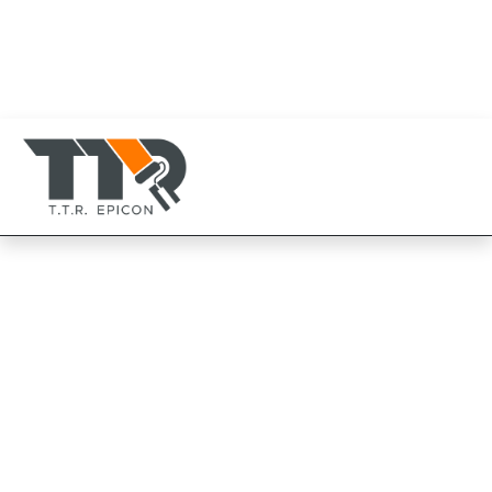
080-819-1999
094-825-8819
TTR Epicon Thailand
094-825-8819
Beger สีรองพื้นกันสนิมเบ
เยอร์ชิลด์ สีเสน บี-933 ผสม
ผงตะกั่วสีแดง เหมาะสำหรับ
โลหะทุกชนิด