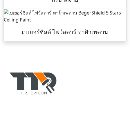
เบเยอร์ชิลด์ ไฟว์สตาร์ ทาฝ้าเพดาน
TTR-COLORPAINT.COM
ตัวแทนจำหน่าย สีอีพอกซี่(epoxy), สีทาบ้านอาคาร, สีพียู, สี
ทนร้อนกันไฟ, ทินเนอร์, สีรองพื้น, สีน้ำมัน, สีทาถนน, สีทา
เรือ, สีย้อมไม้ ยี่ห้อ TOA, CHUGOKU, Jotun, Beger ฯลฯ