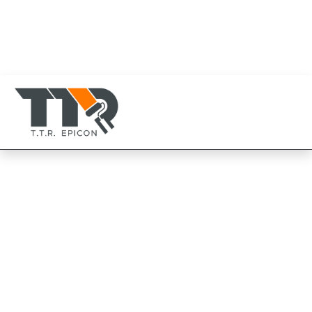
080-819-1999
094-825-8819
TTR Epicon Thailand
094-825-8819
Beger เบเยอร์ ทินเนอร์
เอ็ม-77 สำหรับสีทาเหล็ก ทู
อินวัน
Beger Beger Thinner M-77 For 2In1