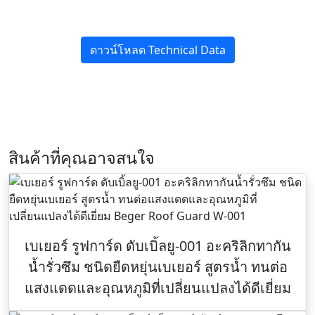
ดาวน์โหลด Technical Data
สินค้าที่คุณอาจสนใจ
เบเยอร์ รูฟการ์ด ดับเบิ้ลยู-001 อะคริลิกทากัน
น้ำรั่วซึม ชนิดยืดหยุ่นเบเยอร์ สูตรน้ำ ทนต่อ
แสงแดดและอุณหภูมิที่เปลี่ยนแปลงได้ดีเยี่ยม