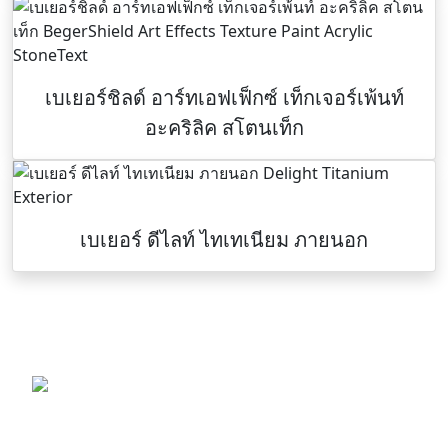
เบเยอร์ชิลด์ อาร์ทเอฟเฟ็กซ์ เท็กเจอร์เพ้นท์
อะคริลิค สโตนเท็ก
เบเยอร์ ดีไลท์ ไทเทเนียม ภายนอก
TTR-COLORPAINT.COM