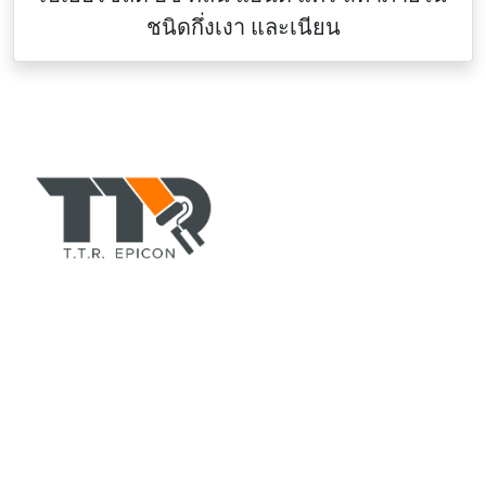
ชนิดกึ่งเงา และเนียน
TTR-COLORPAINT.COM
ตัวแทนจำหน่าย สีอีพอกซี่(epoxy), สีทาบ้านอาคาร, สีพียู, สี
ทนร้อนกันไฟ, ทินเนอร์, สีรองพื้น, สีน้ำมัน, สีทาถนน, สีทา
เรือ, สีย้อมไม้ ยี่ห้อ TOA, CHUGOKU, Jotun, Beger ฯลฯ
ที่อยู่
สำนักงานใหญ่