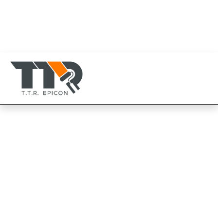
080-819-1999
094-825-8819
TTR Epicon Thailand
094-825-8819
Beger คอนกรีต พีนีเตรตติ้ง
ซีลเลอร์
Beger Concrete Penetrating Sealer