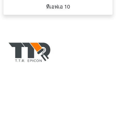
ทีเอฟเอ 10
TTR-COLORPAINT.COM
ตัวแทนจำหน่าย สีอีพอกซี่(epoxy), สีทาบ้านอาคาร, สีพียู, สี
ทนร้อนกันไฟ, ทินเนอร์, สีรองพื้น, สีน้ำมัน, สีทาถนน, สีทา
เรือ, สีย้อมไม้ ยี่ห้อ TOA, CHUGOKU, Jotun, Beger ฯลฯ
ที่อยู่
สำนักงานใหญ่