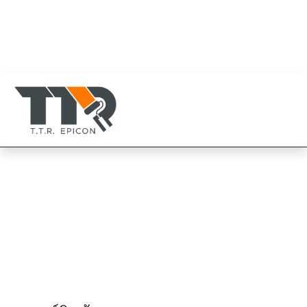
080-819-1999
094-825-8819
TTR Epicon Thailand
094-825-8819
Chugoku ไฮฟลอร์ 950
Chugoku HIFLOOR 950