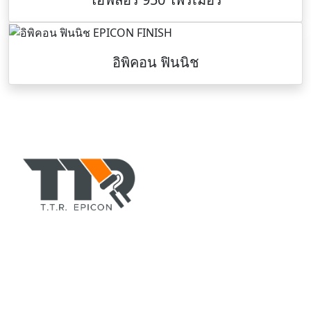
อิพิคอน ฟินนิช
TTR-COLORPAINT.COM
ตัวแทนจำหน่าย สีอีพอกซี่(epoxy), สีทาบ้านอาคาร, สีพียู, สี
ทนร้อนกันไฟ, ทินเนอร์, สีรองพื้น, สีน้ำมัน, สีทาถนน, สีทา
เรือ, สีย้อมไม้ ยี่ห้อ TOA, CHUGOKU, Jotun, Beger ฯลฯ