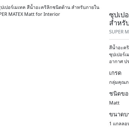
ซุปเปอ
สําหร
SUPER MA
สีน้ำอะคร
ซุปเปอร์เ
อากาศ ปร
เกรด
กลุ่มคุณ
ชนิดของ
Matt
ขนาดบร
1 แกลลอน