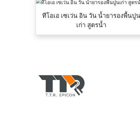
ทีโอเอ เซเว่น อิน วัน น้ำยารองพื้นปู
เก่า สูตรน้ำ
TTR-COLORPAINT.
ตัวแทนจำหน่าย สีอีพอ
ทาบ้านอาคาร, สีพียู,
ทินเนอร์, สีรองพื้น, 
สีทาเรือ, สีย้อมไม้ ยี
CHUGOKU, Jotun, 