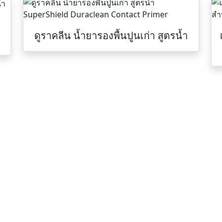
น
ดูราคลีน น้ำยารองพื้นปูนเก่า สูตรน้ำ
ที่อยู่
COM
กซี่(epoxy), สี
สำนักงานใหญ่
 สีทนร้อนกันไฟ,
42/105 หมู่ 5 ถ.ลำลูกกา 11 ต.คูคต อ.ลำลูกก
สีน้ำมัน, สีทาถนน,
จ.ปทุมธานี 12130
่ห้อ TOA,
สาขาขอนแก่น
Beger ฯลฯ
888/203 ศุภาลัย การ์เด้น วิลล์ หมู่ 14 ถ.มะลิ
วัลย์ ต.บ้านเป็ด อ.เมือง จ.ขอนแก่น 40000