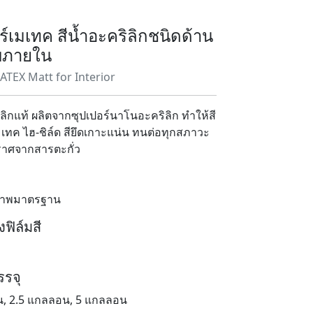
ร์เมเทค สีน้ำอะคริลิกชนิดด้าน
ับภายใน
TEX Matt for Interior
ิลิกแท้ ผลิตจากซุปเปอร์นาโนอะคริลิก ทำให้สี
มเทค ไฮ-ชิล์ด สียึดเกาะแน่น ทนต่อทุกสภาวะ
าศจากสารตะกั่ว
ภาพมาตรฐาน
ฟิล์มสี
รจุ
, 2.5 แกลลอน, 5 แกลลอน