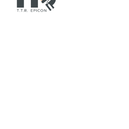
TTR-COLORPAINT.COM
ตัวแทนจำหน่าย สีอีพอกซี่(epoxy), สีทาบ้านอาคาร, สีพียู, สี
ทนร้อนกันไฟ, ทินเนอร์, สีรองพื้น, สีน้ำมัน, สีทาถนน, สีทา
เรือ, สีย้อมไม้ ยี่ห้อ TOA, CHUGOKU, Jotun, Beger ฯลฯ
ที่อยู่
สำนักงานใหญ่
42/105 หมู่ 5 ถ.ลำลูกกา 11 ต.คูคต อ.ลำลูกกา
จ.ปทุมธานี 12130
สาขาขอนแก่น
888/203 ศุภาลัย การ์เด้น วิลล์ หมู่ 14 ถ.มะลิวัลย์
ต.บ้านเป็ด อ.เมือง จ.ขอนแก่น 40000
ติดต่อเรา
Tel :
094-825-8819