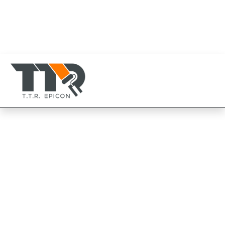
080-819-1999
094-825-8819
TTR Epicon Thailand
094-825-8819
TOA ทินเนอร์ เบอร์ 74N
สำหรับสีทองคำ
TOA Thinner No.74N