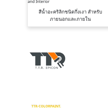
สีน้ำอะคริลิกชนิดกึ่งเงา สําหรับ
ภายนอกและภายใน
TTR-COLORPAINT.
ตัวแทนจำหน่าย สีอีพอ
ทาบ้านอาคาร, สีพียู,
ทินเนอร์, สีรองพื้น, 
สีทาเรือ, สีย้อมไม้ ยี
CHUGOKU, Jotun, 
©
TTR-COLORPAINT.
ALL RIGHT RESERVED.