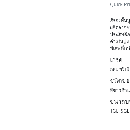
Quick Pr
สีรองพื้น
ผลิตจากซุ
ประสิทธิ
ด่างในปู
พิเศษที่เห
เกรด
กลุ่มพรีเ
ชนิดของ
สีขาวด้าน
ขนาดบร
1GL, 5GL