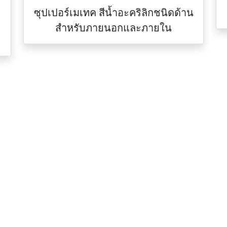
ซุปเปอร์เมเทค สีน้ำอะคริลิกชนิดด้าน
สําหรับภายนอกและภายใน
ที่อยู่
COM
กซี่(epoxy), สี
สำนักงานใหญ่
 สีทนร้อนกันไฟ,
42/105 หมู่ 5 ถ.ลำลูกกา 11 ต.คูคต อ.ลำลูกก
สีน้ำมัน, สีทาถนน,
จ.ปทุมธานี 12130
่ห้อ TOA,
สาขาขอนแก่น
Beger ฯลฯ
888/203 ศุภาลัย การ์เด้น วิลล์ หมู่ 14 ถ.มะลิ
วัลย์ ต.บ้านเป็ด อ.เมือง จ.ขอนแก่น 40000