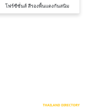
โฟร์ซีซั่นส์ สีรองพื้นแดงกันสนิม
ติดต่อเรา
Tel :
094-825-8819
า
Fax :
0-2191-0359
Office :
080-819-1999
LINE (เบอร์โทร)
094-825-8819
DEVELOP BY
THAILAND DIRECTORY