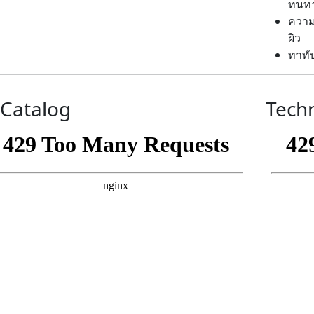
ทนทา
ความท
ผิว
ทาทับ
-Catalog
Techn