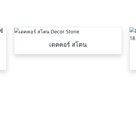
เดคคอร์ สโตน
ที่อยู่
COM
กซี่(epoxy), สี
สำนักงานใหญ่
 สีทนร้อนกันไฟ,
42/105 หมู่ 5 ถ.ลำลูกกา 11 ต.คูคต อ.ลำลูกก
สีน้ำมัน, สีทาถนน,
จ.ปทุมธานี 12130