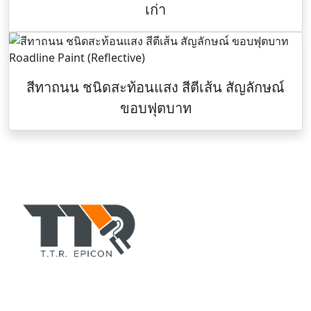
เก่า
สีทาถนน ชนิดสะท้อนแสง สีตีเส้น สัญลักษณ์
ขอบฟุตบาท
TTR-COLORPAINT.COM
ตัวแทนจำหน่าย สีอีพอกซี่(epoxy), สีทาบ้านอาคาร, สีพียู, สี