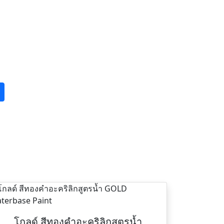
โกลด์ สีทองคำอะคริลิกสูตรน้ำ