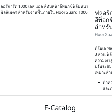
ฟลอร์ก
อีพ็อก
สำหรั
FloorGua
ทีโอเอ ฟล
3 ส่วน ฟิ
ความเงาส
ปรับระดับผ
เหมาะสำหร
ทำคว
และกา
E-Catalog